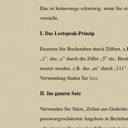
line
212
Das ist keineswegs schwierig, wenn Sie ein
vorstelle.
Deprecated
: Creation of dynamic prope
deprecated in
/home/users/confidit/
I. Das Leetspeak-Prinzip
line
213
Ersetzen Sie Buchstaben durch Ziffern, z.B
Deprecated
: Creation of dynamic prope
„1”, das „s” durch die Ziffer „5” etc. B
CGlobalVars::$strDefaultFormListListNa
ersetzt werden, z.B. das „m” durch „111”
/home/users/confidit/www/cms/phpi
Verwendung finden Sie
hier
.
II. Im ganzen Satz
Deprecated
: Creation of dynamic prop
deprecated in
/home/users/confidit/
Verwenden Sie Sätze, Zeilen aus Gedichte
line
507
passwortgeschützten Angebots in Beziehu
oder trennen Sie einzelne Silben mit dem 