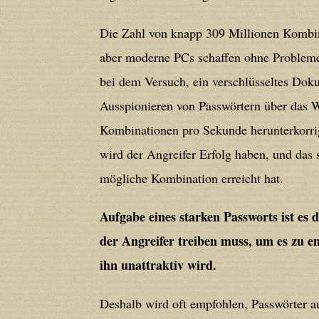
Die Zahl von knapp 309 Millionen Kombin
Deprecated
: Creation of dynamic prope
aber moderne PCs schaffen ohne Probleme
deprecated in
/home/users/confidit/
bei dem Versuch, ein verschlüsseltes Dok
line
179
Ausspionieren von Passwörtern über das W
Kombinationen pro Sekunde herunterkorrig
Deprecated
: Creation of dynamic prop
wird der Angreifer Erfolg haben, und das s
in
/home/users/confidit/www/cms/ph
mögliche Kombination erreicht hat.
Deprecated
: Creation of dynamic prope
Aufgabe eines starken Passworts ist es
deprecated in
/home/users/confidit/
der Angreifer treiben muss, um es zu en
line
210
ihn unattraktiv wird.
Deprecated
: Creation of dynamic prope
Deshalb wird oft empfohlen, Passwörter a