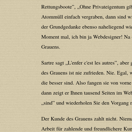
/home/users/confidit/www/cms/phpi
Rettungsboote”, „Ohne Privateigentum gib
Atommüll einfach vergraben, dann sind wir
Deprecated
: Creation of dynamic prope
der Grundgedanke ebenso naheliegend wie 
deprecated in
/home/users/confidit/
Moment mal, ich bin ja Webdesigner! Na d
line
179
Grauens.
Sartre sagt „L'enfer c'est les autres”, abe
Deprecated
: Creation of dynamic prop
des Grauens ist nie zufrieden. Nie. Egal, 
in
/home/users/confidit/www/cms/ph
die besser sind. Also fangen sie von vorne
dann zeigt er Ihnen tausend Seiten im Web
Deprecated
: Creation of dynamic prope
deprecated in
/home/users/confidit/
„sind” und wiederholen Sie den Vorgang na
line
210
Der Kunde des Grauens zahlt nicht. Niemal
Arbeit für zahlende und freundlichere Kun