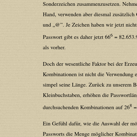
deprecated in
/home/users/confidit/
Sonderzeichen zusammenzusetzen. Nehmen 
line
212
Hand, verwenden aber diesmal zusätzlich G
und „@”. Je Zeichen haben wir jetzt nich
Deprecated
: Creation of dynamic prope
6
Passwort gibt es daher jetzt 66
= 82.653.
deprecated in
/home/users/confidit/
als vorher.
line
213
Doch der wesentliche Faktor bei der Erze
Deprecated
: Creation of dynamic prope
Kombinationen ist nicht die Verwendung e
CGlobalVars::$strDefaultFormListListNa
simpel seine Länge. Zurück zu unserem Be
/home/users/confidit/www/cms/phpi
Kleinbuchstaben, erhöhen die Passwortlän
8
durchsuchenden Kombinationen auf 26
=
Deprecated
: Creation of dynamic prop
in
/home/users/confidit/www/cms/ph
Ein Gefühl dafür, wie die Auswahl der mö
Passworts die Menge möglicher Kombinati