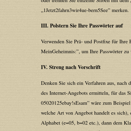
Deprecated
: Creation of dynamic prop
„1Jetzt2fahrn3wir4ue-bern5See” merken.
in
/home/users/confidit/www/cms/ph
III. Polstern Sie Ihre Passwörter auf
Deprecated
: Creation of dynamic prope
Verwenden Sie Prä- und Postfixe für Ihre P
deprecated in
/home/users/confidit/
MeinGeheimnis:”, um Ihre Passwörter zu v
line
179
IV. Streng nach Vorschrift
Deprecated
: Creation of dynamic prop
in
/home/users/confidit/www/cms/ph
Denken Sie sich ein Verfahren aus, nach 
des Internet-Angebots ermitteln, für das S
Deprecated
: Creation of dynamic prope
05020125ebay!sEsam” wäre zum Beispiel 
deprecated in
/home/users/confidit/
welche Art von Angebot handelt es sich)
line
210
Alphabet (e=05, b=02 etc.), dann dem Kl