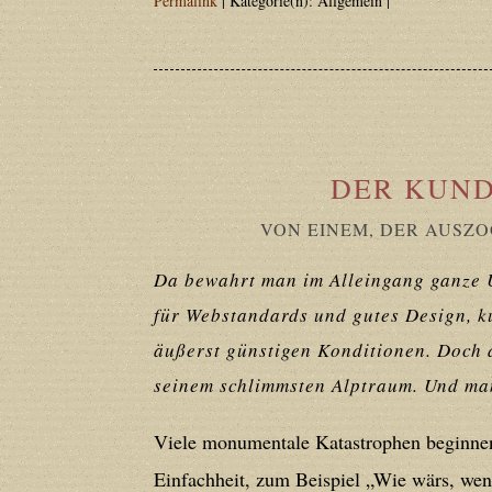
Permalink
| Kategorie(n): Allgemein |
Deprecated
: Creation of dynamic prope
deprecated in
/home/users/confidit/
line
210
Deprecated
: Creation of dynamic prope
DER KUND
deprecated in
/home/users/confidit/
line
212
VON EINEM, DER AUSZO
Da bewahrt man im Alleingang ganze 
Deprecated
: Creation of dynamic prope
für Webstandards und gutes Design, kur
deprecated in
/home/users/confidit/
äußerst günstigen Konditionen. Doch 
line
213
seinem schlimmsten Alptraum. Und man
Deprecated
: Creation of dynamic prope
Viele monumentale Katastrophen beginnen
CGlobalVars::$strDefaultFormListListNa
Einfachheit, zum Beispiel „Wie wärs, wen