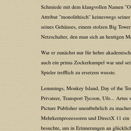
Schmiede mit dem klangvollen Namen "Oss
line
212
Attribut "monolithisch" keineswegs sein
seines Gehäuses, einem stolzen Big Tower
Deprecated
: Creation of dynamic prope
Netzschalter, den man sich an heutigen M
deprecated in
/home/users/confidit/
line
213
War er zunächst nur für hehre akademische
auch ein prima Zockerkumpel war und sei
Deprecated
: Creation of dynamic prope
Spieler trefflich zu ersetzen wusste.
CGlobalVars::$strDefaultFormListListNa
/home/users/confidit/www/cms/phpi
Lemmings, Monkey Island, Day of the Tent
Privateer, Transport Tycoon, Ufo... Artus 
Deprecated
: Creation of dynamic prop
Picture Publisher unentbehrlich zu machen.
in
/home/users/confidit/www/cms/ph
Mehrkernprozessoren und DirectX 11 ein 
besuchte, um in Erinnerungen an glücklich