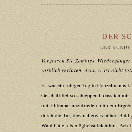
Deprecated
: Creation of dynamic prope
deprecated in
/home/users/confidit/
line
179
DER S
DER KUNDE
Deprecated
: Creation of dynamic prop
in
/home/users/confidit/www/cms/ph
Vergessen Sie Zombies, Wiedergänger
wirklich verloren, denn er ist nicht to
Deprecated
: Creation of dynamic prope
Es war ein ruhiger Tag in Conzelmanns kle
deprecated in
/home/users/confidit/
Geschäft lief so schleppend, dass ich mir 
line
210
trat. Offenbar unzufrieden mit dem Ergebn
durch die Tür, diesmal etwas höher. Bald 
Deprecated
: Creation of dynamic prope
Wahl hatte, als möglichst leichthin „Ach 
deprecated in
/home/users/confidit/