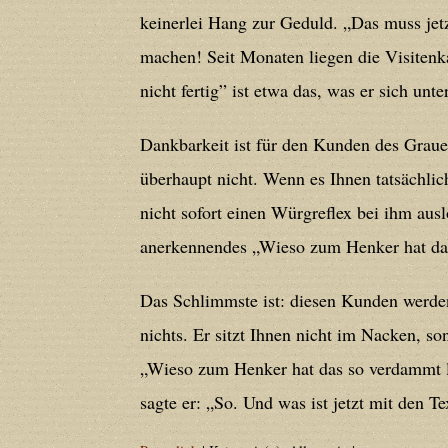
Deprecated
: Creation of dynamic prope
keinerlei Hang zur Geduld. „Das muss jetzt
deprecated in
/home/users/confidit/
machen! Seit Monaten liegen die Visitenka
line
212
nicht fertig” ist etwa das, was er sich unt
Deprecated
: Creation of dynamic prope
Dankbarkeit ist für den Kunden des Graue
deprecated in
/home/users/confidit/
überhaupt nicht. Wenn es Ihnen tatsächlic
line
213
nicht sofort einen Würgreflex bei ihm ausl
anerkennendes „Wieso zum Henker hat das
Deprecated
: Creation of dynamic prope
CGlobalVars::$strDefaultFormListListNa
Das Schlimmste ist: diesen Kunden werden
/home/users/confidit/www/cms/phpi
nichts. Er sitzt Ihnen nicht im Nacken, so
„Wieso zum Henker hat das so verdammt l
Deprecated
: Creation of dynamic prop
sagte er: „So. Und was ist jetzt mit den 
in
/home/users/confidit/www/cms/ph