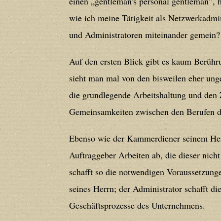
einen „gentleman's personal gentleman”, h
wie ich meine Tätigkeit als Netzwerkadmi
Deprecated
: Creation of dynamic prope
und Administratoren miteinander gemein? 
deprecated in
/home/users/confidit/
line
210
Auf den ersten Blick gibt es kaum Berühr
sieht man mal von den bisweilen eher ung
Deprecated
: Creation of dynamic prope
die grundlegende Arbeitshaltung und den 
deprecated in
/home/users/confidit/
Gemeinsamkeiten zwischen den Berufen de
line
212
Ebenso wie der Kammerdiener seinem Her
Deprecated
: Creation of dynamic prope
Auftraggeber Arbeiten ab, die dieser nic
deprecated in
/home/users/confidit/
schafft so die notwendigen Voraussetzungen
line
213
seines Herrn; der Administrator schafft d
Geschäftsprozesse des Unternehmens.
Deprecated
: Creation of dynamic prope