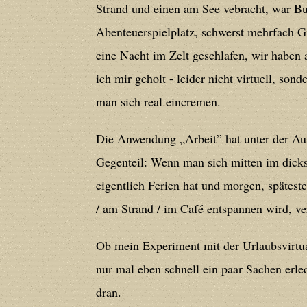
deprecated in
/home/users/confidit/
Strand und einen am See vebracht, war B
line
179
Abenteuerspielplatz, schwerst mehrfach Gr
eine Nacht im Zelt geschlafen, wir haben 
Deprecated
: Creation of dynamic prop
ich mir geholt - leider nicht virtuell, so
in
/home/users/confidit/www/cms/ph
man sich real eincremen.
Deprecated
: Creation of dynamic prope
Die Anwendung „Arbeit” hat unter der Aus
deprecated in
/home/users/confidit/
Gegenteil: Wenn man sich mitten im dick
line
210
eigentlich Ferien hat und morgen, spätes
/ am Strand / im Café entspannen wird, ver
Deprecated
: Creation of dynamic prope
Ob mein Experiment mit der Urlaubsvirtua
deprecated in
/home/users/confidit/
nur mal eben schnell ein paar Sachen erl
line
212
dran.