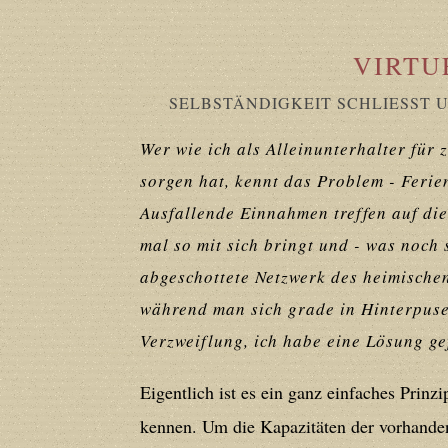
Deprecated
: Creation of dynamic prope
deprecated in
/home/users/confidit/
VIRTU
line
179
SELBSTÄNDIGKEIT SCHLIESST 
Deprecated
: Creation of dynamic prop
Wer wie ich als Alleinunterhalter für
in
/home/users/confidit/www/cms/ph
sorgen hat, kennt das Problem - Ferie
Ausfallende Einnahmen treffen auf die
Deprecated
: Creation of dynamic prope
mal so mit sich bringt und - was noch 
deprecated in
/home/users/confidit/
abgeschottete Netzwerk des heimische
line
210
während man sich grade in Hinterpus
Verzweiflung, ich habe eine Lösung ge
Deprecated
: Creation of dynamic prope
Eigentlich ist es ein ganz einfaches Prinz
deprecated in
/home/users/confidit/
kennen. Um die Kapazitäten der vorhande
line
212