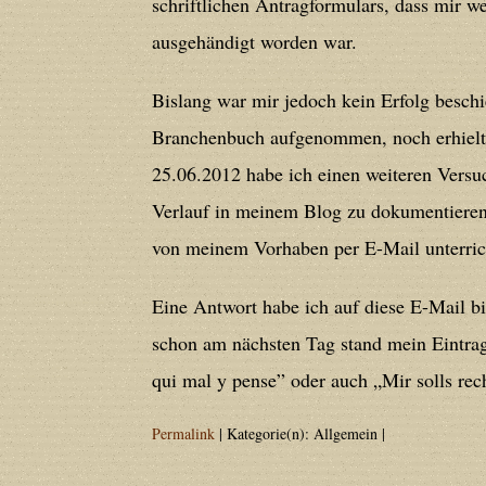
schriftlichen Antragformulars, dass mir
deprecated in
/home/users/confidit/
ausgehändigt worden war.
line
212
Bislang war mir jedoch kein Erfolg besc
Deprecated
: Creation of dynamic prope
Branchenbuch aufgenommen, noch erhielt
deprecated in
/home/users/confidit/
25.06.2012 habe ich einen weiteren Vers
line
213
Verlauf in meinem Blog zu dokumentieren
von meinem Vorhaben per E-Mail unterric
Deprecated
: Creation of dynamic prope
Eine Antwort habe ich auf diese E-Mail bi
CGlobalVars::$strDefaultFormListListNa
schon am nächsten Tag stand mein Eintrag
/home/users/confidit/www/cms/phpi
qui mal y pense” oder auch „Mir solls rech
Deprecated
: Creation of dynamic prop
Permalink
| Kategorie(n): Allgemein |
in
/home/users/confidit/www/cms/ph