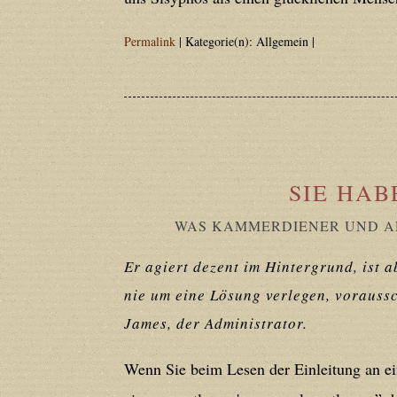
Deprecated
: Creation of dynamic prope
deprecated in
/home/users/confidit/
Permalink
| Kategorie(n): Allgemein |
on line
92
Deprecated
: Creation of dynamic prop
deprecated in
/home/users/confidit/
line
507
SIE HAB
WAS KAMMERDIENER UND A
Deprecated
: Creation of dynamic prope
deprecated in
/home/users/confidit/
Er agiert dezent im Hintergrund, ist a
line
179
nie um eine Lösung verlegen, voraussc
James, der Administrator.
Deprecated
: Creation of dynamic prop
Wenn Sie beim Lesen der Einleitung an e
in
/home/users/confidit/www/cms/ph