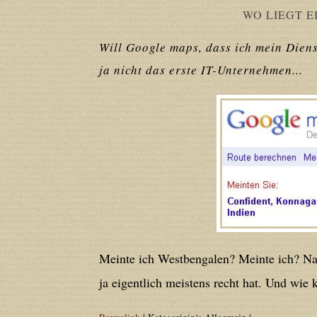
WO LIEGT E
/home/users/confidit/www/cms/phpi
Will Google maps, dass ich mein Dien
Deprecated
: Creation of dynamic prop
ja nicht das erste IT-Unternehmen...
deprecated in
/home/users/confidit/
line
507
Deprecated
: Creation of dynamic prope
deprecated in
/home/users/confidit/
line
179
Deprecated
: Creation of dynamic prop
Meinte ich Westbengalen? Meinte ich? Na 
in
/home/users/confidit/www/cms/ph
ja eigentlich meistens recht hat. Und wie