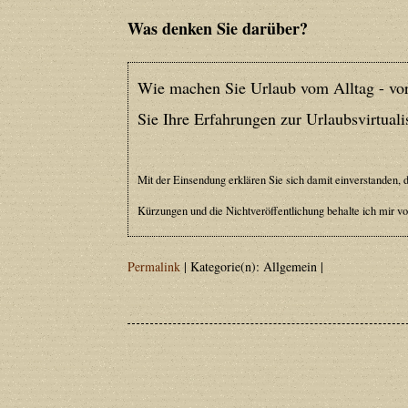
Deprecated
: Creation of dynamic prope
Was denken Sie darüber?
deprecated in
/home/users/confidit/
line
213
Wie machen Sie Urlaub vom Alltag - vor
Sie Ihre Erfahrungen zur Urlaubsvirtua
Deprecated
: Creation of dynamic prope
CGlobalVars::$strDefaultFormListListNa
Mit der Einsendung erklären Sie sich damit einverstanden, d
/home/users/confidit/www/cms/phpi
Kürzungen und die Nichtveröffentlichung behalte ich mir vo
Deprecated
: Creation of dynamic prop
Permalink
| Kategorie(n): Allgemein |
deprecated in
/home/users/confidit/
line
507
Deprecated
: Creation of dynamic prope