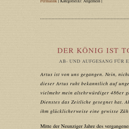
Permalink
| Kategorie(n): Allgemein |
Deprecated
: Creation of dynamic prope
deprecated in
/home/users/confidit/
line
179
DER KÖNIG IST T
Deprecated
: Creation of dynamic prop
in
/home/users/confidit/www/cms/ph
AB- UND AUFGESANG FÜR 
Artus ist von uns gegangen. Nein, ni
Deprecated
: Creation of dynamic prope
dieser Artus ruht bekanntlich auf unge
deprecated in
/home/users/confidit/
vielmehr mein altehrwürdiger 486er g
line
210
Dienstes das Zeitliche gesegnet hat. 
ihm glücklicherweise eine gewisse Zähl
Deprecated
: Creation of dynamic prope
Mitte der Neunziger Jahre des vergangene
deprecated in
/home/users/confidit/