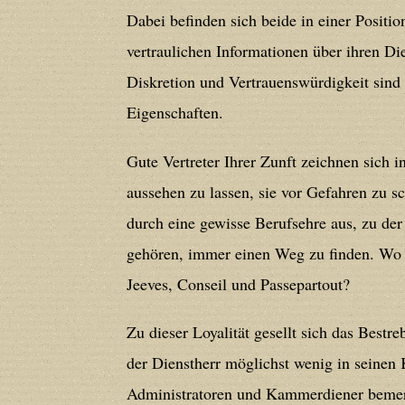
Dabei befinden sich beide in einer Positio
CGlobalVars::$strDefaultFormListListNa
vertraulichen Informationen über ihren Di
/home/users/confidit/www/cms/phpi
Diskretion und Vertrauenswürdigkeit sind
Eigenschaften.
Deprecated
: Creation of dynamic prop
in
/home/users/confidit/www/cms/ph
Gute Vertreter Ihrer Zunft zeichnen sich 
aussehen zu lassen, sie vor Gefahren zu s
Deprecated
: Creation of dynamic prope
durch eine gewisse Berufsehre aus, zu der
deprecated in
/home/users/confidit/
gehören, immer einen Weg zu finden. Wo 
line
179
Jeeves, Conseil und Passepartout?
Deprecated
: Creation of dynamic prop
Zu dieser Loyalität gesellt sich das Bestr
in
/home/users/confidit/www/cms/ph
der Dienstherr möglichst wenig in seinen 
Administratoren und Kammerdiener bemerk