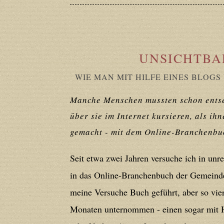
in
/home/users/confidit/www/cms/ph
Deprecated
: Creation of dynamic prope
deprecated in
/home/users/confidit/
UNSICHTBAR
line
179
WIE MAN MIT HILFE EINES BLOGS
Manche Menschen mussten schon entsetz
Deprecated
: Creation of dynamic prop
über sie im Internet kursieren, als ihn
in
/home/users/confidit/www/cms/ph
gemacht - mit dem Online-Branchenbuc
Deprecated
: Creation of dynamic prope
Seit etwa zwei Jahren versuche ich in un
deprecated in
/home/users/confidit/
in das Online-Branchenbuch der Gemeinde 
line
210
meine Versuche Buch geführt, aber so vier
Monaten unternommen - einen sogar mit H
Deprecated
: Creation of dynamic prope