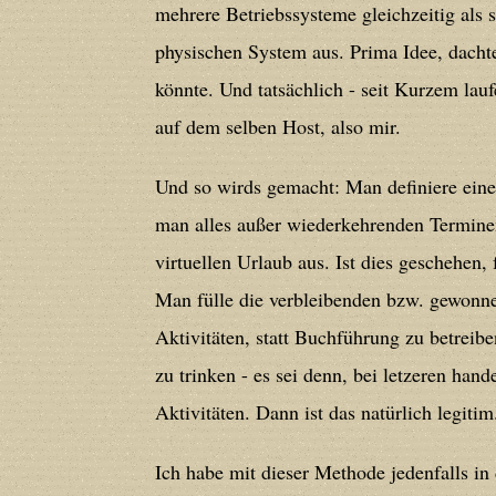
mehrere Betriebssysteme gleichzeitig als 
physischen System aus. Prima Idee, dachte
Deprecated
: Creation of dynamic prope
könnte. Und tatsächlich - seit Kurzem lauf
deprecated in
/home/users/confidit/
auf dem selben Host, also mir.
line
213
Und so wirds gemacht: Man definiere eine
Deprecated
: Creation of dynamic prope
man alles außer wiederkehrenden Termine
CGlobalVars::$strDefaultFormListListNa
virtuellen Urlaub aus. Ist dies geschehen, f
/home/users/confidit/www/cms/phpi
Man fülle die verbleibenden bzw. gewonne
Aktivitäten, statt Buchführung zu betreib
Deprecated
: Creation of dynamic prop
zu trinken - es sei denn, bei letzeren hand
in
/home/users/confidit/www/cms/ph
Aktivitäten. Dann ist das natürlich legitim
Deprecated
: Creation of dynamic prope
Ich habe mit dieser Methode jedenfalls i