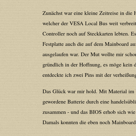
Zunächst war eine kleine Zeitreise in die 
Deprecated
: Creation of dynamic prope
welcher der VESA Local Bus weit verbreite
deprecated in
/home/users/confidit/
Controller noch auf Steckkarten lebten. Es 
line
213
Festplatte auch die auf dem Mainboard au
ausgelaufen war. Der Mut wollte mir schon
Deprecated
: Creation of dynamic prope
gründlich in der Hoffnung, es möge kein 
CGlobalVars::$strDefaultFormListListNa
entdeckte ich zwei Pins mit der verheißung
/home/users/confidit/www/cms/phpi
Das Glück war mir hold. Mit Material im 
Deprecated
: Creation of dynamic prop
gewordene Batterie durch eine handelsübl
deprecated in
/home/users/confidit/
zusammen - und das BIOS erhob sich wie 
line
507
Damals konnten die eben noch Mainboard