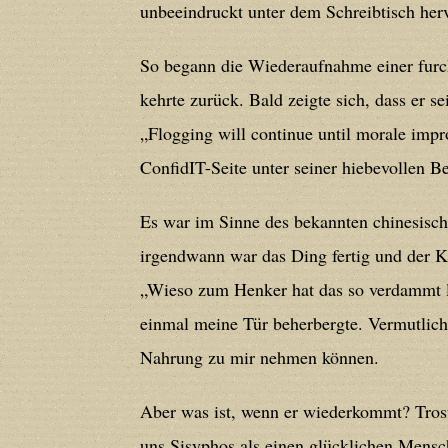
unbeeindruckt unter dem Schreibtisch her
line
212
So begann die Wiederaufnahme einer furc
Deprecated
: Creation of dynamic prope
kehrte zurück. Bald zeigte sich, dass er s
deprecated in
/home/users/confidit/
„Flogging will continue until morale impr
line
213
ConfidIT-Seite unter seiner hiebevollen B
Deprecated
: Creation of dynamic prope
Es war im Sinne des bekannten chinesisch
CGlobalVars::$strDefaultFormListListNa
irgendwann war das Ding fertig und der K
/home/users/confidit/www/cms/phpi
„Wieso zum Henker hat das so verdammt l
einmal meine Tür beherbergte. Vermutlich
Deprecated
: Creation of dynamic prop
Nahrung zu mir nehmen können.
in
/home/users/confidit/www/cms/ph
Aber was ist, wenn er wiederkommt? Trost
uns Sisyphos als einen glücklichen Mensch