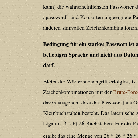
Deprecated
: Creation of dynamic prope
kann) die wahrscheinlichsten Passwörter 
deprecated in
/home/users/confidit/
„password” und Konsorten ungeeignete Pa
line
213
anderen sinnvollen Zeichenkombinationen
Bedingung für ein starkes Passwort ist a
Deprecated
: Creation of dynamic prope
beliebigen Sprache und nicht aus Dat
CGlobalVars::$strDefaultFormListListNa
/home/users/confidit/www/cms/phpi
darf.
Bleibt der Wörterbuchangriff erfolglos, i
Deprecated
: Creation of dynamic prop
Zeichenkombinationen mit der
Brute-For
deprecated in
/home/users/confidit/
davon ausgehen, dass das Passwort (aus G
line
90
Kleinbuchstaben besteht. Das lateinische 
Ligatur „ß” ab) 26 Buchstaben. Für ein P
Deprecated
: Creation of dynamic prop
in
/home/users/confidit/www/cms/ph
ergibt das eine Menge von 26 * 26 * 26 *