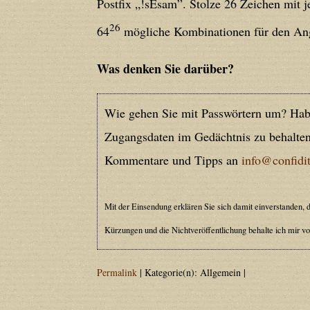
Postfix „!sEsam”. Stolze 26 Zeichen mit j
Deprecated
: Creation of dynamic prope
26
64
mögliche Kombinationen für den Ang
deprecated in
/home/users/confidit/
line
212
Was denken Sie darüber?
Deprecated
: Creation of dynamic prope
Wie gehen Sie mit Passwörtern um? Haben
deprecated in
/home/users/confidit/
Zugangsdaten im Gedächtnis zu behalten
line
213
Kommentare und Tipps an
info@confidit
Deprecated
: Creation of dynamic prope
Mit der Einsendung erklären Sie sich damit einverstanden, d
CGlobalVars::$strDefaultFormListListNa
Kürzungen und die Nichtveröffentlichung behalte ich mir vo
/home/users/confidit/www/cms/phpi
Permalink
| Kategorie(n): Allgemein |
Deprecated
: Creation of dynamic prop