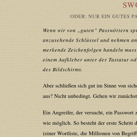
deprecated in
/home/users/confidit/
SW
line
179
ODER: NUR EIN GUTES P
Deprecated
: Creation of dynamic prop
Wenn wir von „guten” Passwörtern spre
in
/home/users/confidit/www/cms/ph
anzusehende Schlüssel und nehmen an, 
merkende Zeichenfolgen handeln muss.
Deprecated
: Creation of dynamic prope
einem Aufkleber unter der Tastatur od
des Bildschirms.
deprecated in
/home/users/confidit/
line
210
Aber schließen sich gut im Sinne von sich
aus? Nicht unbedingt. Gehen wir zunächst
Deprecated
: Creation of dynamic prope
deprecated in
/home/users/confidit/
Ein Angreifer, der versucht, ein Passwort 
line
212
wie möglich. So besteht der erste Schritt 
(einer Wortliste, die Millionen von Begrif