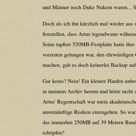
Deprecated
: Creation of dynamic prope
und Männer noch Duke Nukem waren... Si
deprecated in
/home/users/confidit/
line
179
Doch als ich ihn kürzlich mal wieder aus 
feststellen, dass Artus irgendwann während
Deprecated
: Creation of dynamic prop
Seine tapfere 520MB-Festplatte hatte ihre
in
/home/users/confidit/www/cms/ph
vorzeiten gelungen war, den ehrwürdigen 
machen, gab es doch keinerlei Backup au
Deprecated
: Creation of dynamic prope
Gar keins? Nein! Ein kleiner Haufen unb
deprecated in
/home/users/confidit/
in meinem Archiv herum und hörte nicht a
line
210
Artus' Regentschaft war mein akademische
unvernünftige Risiken einzugehen. So war
Deprecated
: Creation of dynamic prope
das immerhin 250MB auf 39 Metern Band u
deprecated in
/home/users/confidit/
schöpfen?
line
212