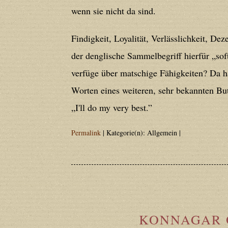
Deprecated
: Creation of dynamic prope
wenn sie nicht da sind.
deprecated in
/home/users/confidit/
line
210
Findigkeit, Loyalität, Verlässlichkeit, De
der denglische Sammelbegriff hierfür „soft
Deprecated
: Creation of dynamic prope
verfüge über matschige Fähigkeiten? Da hal
deprecated in
/home/users/confidit/
Worten eines weiteren, sehr bekannten But
line
212
„I'll do my very best.”
Permalink
| Kategorie(n): Allgemein |
Deprecated
: Creation of dynamic prope
deprecated in
/home/users/confidit/
line
213
Deprecated
: Creation of dynamic prope
KONNAGAR 
CGlobalVars::$strDefaultFormListListNa