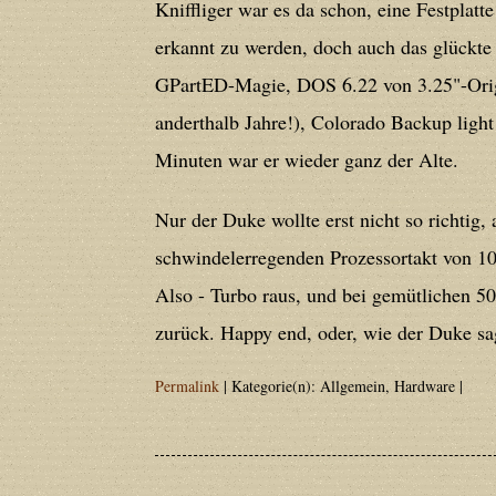
Deprecated
: Creation of dynamic prope
Kniffliger war es da schon, eine Festplat
deprecated in
/home/users/confidit/
erkannt zu werden, doch auch das glückte s
line
179
GPartED-Magie, DOS 6.22 von 3.25"-Origin
anderthalb Jahre!), Colorado Backup light
Deprecated
: Creation of dynamic prop
Minuten war er wieder ganz der Alte.
in
/home/users/confidit/www/cms/ph
Nur der Duke wollte erst nicht so richtig,
schwindelerregenden Prozessortakt von 1
Deprecated
: Creation of dynamic prope
Also - Turbo raus, und bei gemütlichen 5
deprecated in
/home/users/confidit/
zurück. Happy end, oder, wie der Duke sa
line
210
Permalink
| Kategorie(n): Allgemein, Hardware |
Deprecated
: Creation of dynamic prope
deprecated in
/home/users/confidit/
line
212