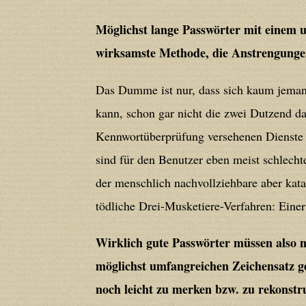
Deprecated
: Creation of dynamic prope
Möglichst lange Passwörter mit einem u
deprecated in
/home/users/confidit/
wirksamste Methode, die Anstrengungen 
line
179
Das Dumme ist nur, dass sich kaum jema
Deprecated
: Creation of dynamic prop
kann, schon gar nicht die zwei Dutzend da
in
/home/users/confidit/www/cms/ph
Kennwortüberprüfung versehenen Dienste u
sind für den Benutzer eben meist schlecht
Deprecated
: Creation of dynamic prope
der menschlich nachvollziehbare aber kata
deprecated in
/home/users/confidit/
tödliche Drei-Musketiere-Verfahren: Einer 
line
210
Wirklich gute Passwörter müssen also n
Deprecated
: Creation of dynamic prope
möglichst umfangreichen Zeichensatz g
deprecated in
/home/users/confidit/
noch leicht zu merken bzw. zu rekonstru