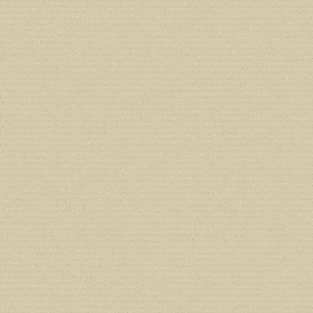
Deprecated
: Creation of dynamic prope
deprecated in
/home/users/confidit/
line
179
Deprecated
: Creation of dynamic prop
in
/home/users/confidit/www/cms/ph
Deprecated
: Creation of dynamic prope
deprecated in
/home/users/confidit/
line
210
Deprecated
: Creation of dynamic prope
deprecated in
/home/users/confidit/
line
212