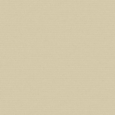
line
212
Deprecated
: Creation of dynamic prope
deprecated in
/home/users/confidit/
line
213
Deprecated
: Creation of dynamic prope
CGlobalVars::$strDefaultFormListListNa
/home/users/confidit/www/cms/phpi
Deprecated
: Creation of dynamic prop
in
/home/users/confidit/www/cms/ph