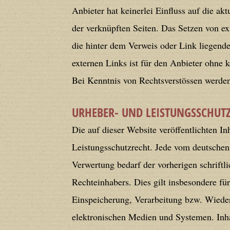
deprecated in
/home/users/confidit/
Anbieter hat keinerlei Einfluss auf die ak
line
179
der verknüpften Seiten. Das Setzen von ex
die hinter dem Verweis oder Link liegende
Deprecated
: Creation of dynamic prop
externen Links ist für den Anbieter ohne 
in
/home/users/confidit/www/cms/ph
Bei Kenntnis von Rechtsverstössen werden 
Deprecated
: Creation of dynamic prope
URHEBER- UND LEISTUNGSSCHUT
deprecated in
/home/users/confidit/
Die auf dieser Website veröffentlichten I
line
210
Leistungsschutzrecht. Jede vom deutschen
Verwertung bedarf der vorherigen schrift
Deprecated
: Creation of dynamic prope
Rechteinhabers. Dies gilt insbesondere fü
deprecated in
/home/users/confidit/
Einspeicherung, Verarbeitung bzw. Wiede
line
212
elektronischen Medien und Systemen. Inhal