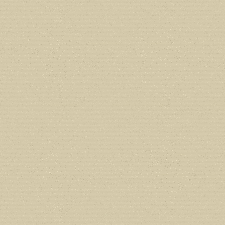
CGlobalVars::$strDefaultFormListListNa
/home/users/confidit/www/cms/phpi
Deprecated
: Creation of dynamic prop
in
/home/users/confidit/www/cms/ph
Deprecated
: Creation of dynamic prope
deprecated in
/home/users/confidit/
line
179
Deprecated
: Creation of dynamic prop
in
/home/users/confidit/www/cms/ph