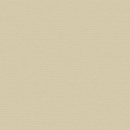
Deprecated
: Creation of dynamic prope
deprecated in
/home/users/confidit/
line
212
Deprecated
: Creation of dynamic prope
deprecated in
/home/users/confidit/
line
213
Deprecated
: Creation of dynamic prope
CGlobalVars::$strDefaultFormListListNa
/home/users/confidit/www/cms/phpi
Deprecated
: Creation of dynamic prop