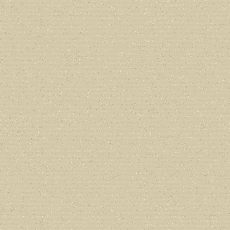
in
/home/users/confidit/www/cms/ph
Deprecated
: Creation of dynamic prope
deprecated in
/home/users/confidit/
line
179
Deprecated
: Creation of dynamic prop
in
/home/users/confidit/www/cms/ph
Deprecated
: Creation of dynamic prope
deprecated in
/home/users/confidit/
line
210
Deprecated
: Creation of dynamic prope