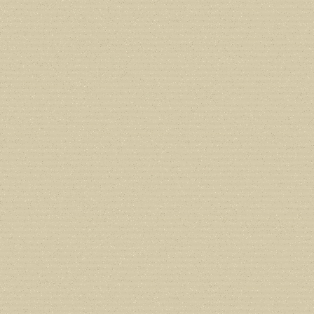
Deprecated
: Creation of dynamic prope
deprecated in
/home/users/confidit/
on line
92
Deprecated
: Creation of dynamic prop
deprecated in
/home/users/confidit/
line
507
Deprecated
: Creation of dynamic prope
deprecated in
/home/users/confidit/
line
179
Deprecated
: Creation of dynamic prop
in
/home/users/confidit/www/cms/ph