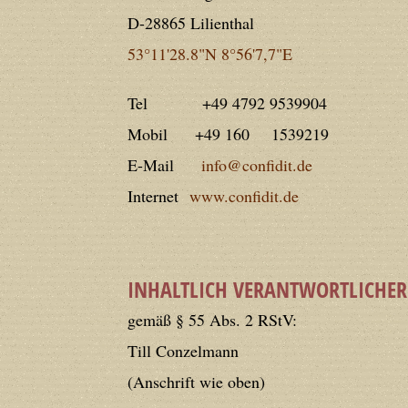
Deprecated
: Creation of dynamic prope
D-28865 Lilienthal
deprecated in
/home/users/confidit/
53°11'28.8"N 8°56'7,7"E
line
179
Tel +49 4792 9539904
Deprecated
: Creation of dynamic prop
Mobil +49 160 1539219
in
/home/users/confidit/www/cms/ph
E-Mail
info@confidit.de
Internet
www.confidit.de
Deprecated
: Creation of dynamic prope
deprecated in
/home/users/confidit/
line
210
INHALTLICH VERANTWORTLICHER
gemäß § 55 Abs. 2 RStV:
Deprecated
: Creation of dynamic prope
Till Conzelmann
deprecated in
/home/users/confidit/
(Anschrift wie oben)
line
212