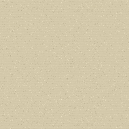
line
212
Deprecated
: Creation of dynamic prope
deprecated in
/home/users/confidit/
line
213
Deprecated
: Creation of dynamic prope
CGlobalVars::$strDefaultFormListListNa
/home/users/confidit/www/cms/phpi
Deprecated
: Creation of dynamic prop
deprecated in
/home/users/confidit/
line
507