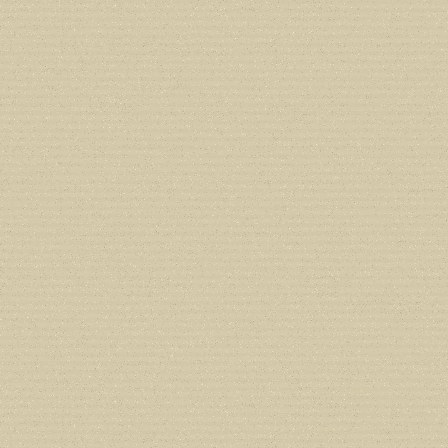
Deprecated
: Creation of dynamic prope
deprecated in
/home/users/confidit/
line
179
Deprecated
: Creation of dynamic prop
in
/home/users/confidit/www/cms/ph
Deprecated
: Creation of dynamic prope
deprecated in
/home/users/confidit/
line
210
Deprecated
: Creation of dynamic prope
deprecated in
/home/users/confidit/