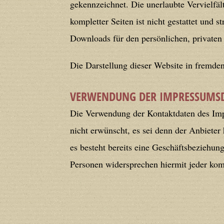
gekennzeichnet. Die unerlaubte Vervielfäl
Deprecated
: Creation of dynamic prope
kompletter Seiten ist nicht gestattet und 
deprecated in
/home/users/confidit/
Downloads für den persönlichen, privaten 
line
213
Die Darstellung dieser Website in fremden 
Deprecated
: Creation of dynamic prope
CGlobalVars::$strDefaultFormListListNa
VERWENDUNG DER IMPRESSUMSD
/home/users/confidit/www/cms/phpi
Die Verwendung der Kontaktdaten des Imp
nicht erwünscht, es sei denn der Anbieter h
Deprecated
: Creation of dynamic prop
es besteht bereits eine Geschäftsbeziehun
deprecated in
/home/users/confidit/
Personen widersprechen hiermit jeder ko
line
507
Deprecated
: Creation of dynamic prope