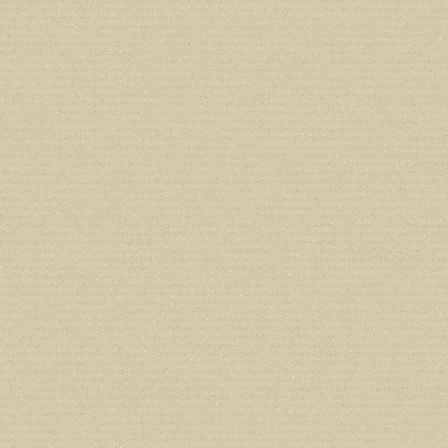
line
212
Deprecated
: Creation of dynamic prope
deprecated in
/home/users/confidit/
line
213
Deprecated
: Creation of dynamic prope
CGlobalVars::$strDefaultFormListListNa
/home/users/confidit/www/cms/phpi
Deprecated
: Creation of dynamic prop
in
/home/users/confidit/www/cms/ph