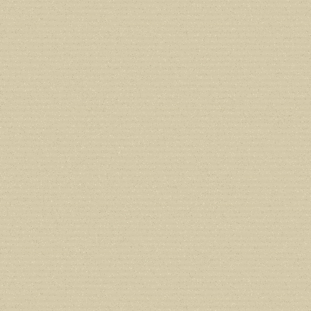
Deprecated
: Creation of dynamic prope
deprecated in
/home/users/confidit/
line
210
Deprecated
: Creation of dynamic prope
deprecated in
/home/users/confidit/
line
212
Deprecated
: Creation of dynamic prope
deprecated in
/home/users/confidit/
line
213
Deprecated
: Creation of dynamic prope
CGlobalVars::$strDefaultFormListListNa