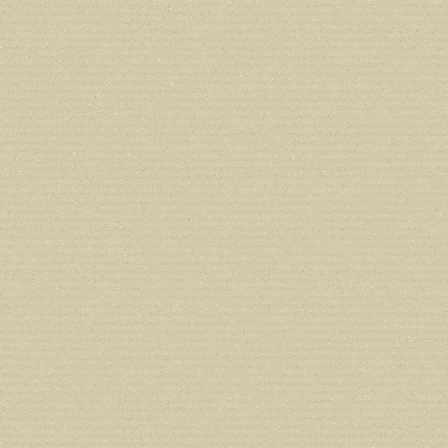
Deprecated
: Creation of dynamic prope
deprecated in
/home/users/confidit/
line
179
Deprecated
: Creation of dynamic prop
in
/home/users/confidit/www/cms/ph
Deprecated
: Creation of dynamic prope
deprecated in
/home/users/confidit/
line
210
Deprecated
: Creation of dynamic prope
deprecated in
/home/users/confidit/