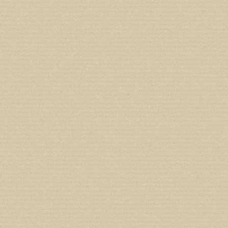
deprecated in
/home/users/confidit/
line
212
Deprecated
: Creation of dynamic prope
deprecated in
/home/users/confidit/
line
213
Deprecated
: Creation of dynamic prope
CGlobalVars::$strDefaultFormListListNa
/home/users/confidit/www/cms/phpi
Deprecated
: Creation of dynamic prop
in
/home/users/confidit/www/cms/ph