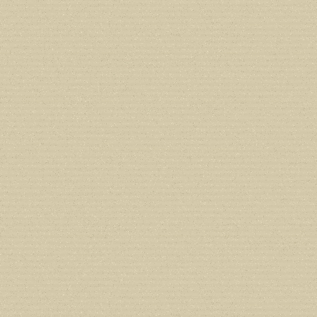
Deprecated
: Creation of dynamic prope
deprecated in
/home/users/confidit/
line
179
Deprecated
: Creation of dynamic prop
in
/home/users/confidit/www/cms/ph
Deprecated
: Creation of dynamic prope
deprecated in
/home/users/confidit/
line
210
Deprecated
: Creation of dynamic prope
deprecated in
/home/users/confidit/