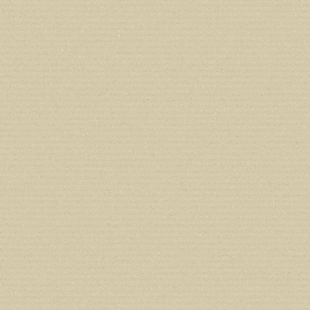
deprecated in
/home/users/confidit/
line
212
Deprecated
: Creation of dynamic prope
deprecated in
/home/users/confidit/
line
213
Deprecated
: Creation of dynamic prope
CGlobalVars::$strDefaultFormListListNa
/home/users/confidit/www/cms/phpi
Deprecated
: Creation of dynamic prop
in
/home/users/confidit/www/cms/ph