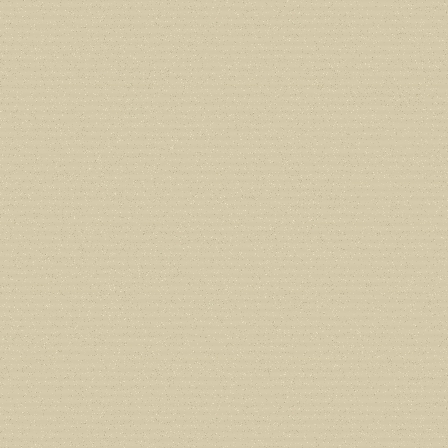
Deprecated
: Creation of dynamic prope
deprecated in
/home/users/confidit/
line
179
Deprecated
: Creation of dynamic prop
in
/home/users/confidit/www/cms/ph
Deprecated
: Creation of dynamic prope
deprecated in
/home/users/confidit/
line
210
Deprecated
: Creation of dynamic prope
deprecated in
/home/users/confidit/
line
212