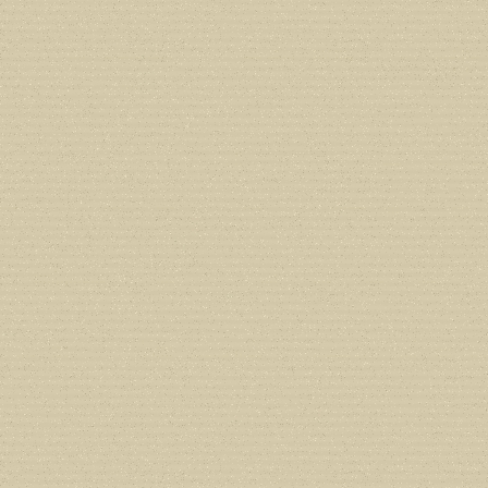
Deprecated
: Creation of dynamic prope
deprecated in
/home/users/confidit/
line
210
Deprecated
: Creation of dynamic prope
deprecated in
/home/users/confidit/
line
212
Deprecated
: Creation of dynamic prope
deprecated in
/home/users/confidit/
line
213
Deprecated
: Creation of dynamic prope
CGlobalVars::$strDefaultFormListListNa