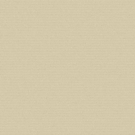
Deprecated
: Creation of dynamic prop
in
/home/users/confidit/www/cms/ph
Deprecated
: Creation of dynamic prope
deprecated in
/home/users/confidit/
line
179
Deprecated
: Creation of dynamic prop
in
/home/users/confidit/www/cms/ph
Deprecated
: Creation of dynamic prope
deprecated in
/home/users/confidit/
line
210