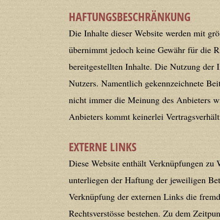
HAFTUNGSBESCHRÄNKUNG
Deprecated
: Creation of dynamic prope
Die Inhalte dieser Website werden mit grös
deprecated in
/home/users/confidit/
übernimmt jedoch keine Gewähr für die Ric
line
213
bereitgestellten Inhalte. Die Nutzung der 
Nutzers. Namentlich gekennzeichnete Beit
Deprecated
: Creation of dynamic prope
nicht immer die Meinung des Anbieters wi
CGlobalVars::$strDefaultFormListListNa
Anbieters kommt keinerlei Vertragsverhäl
/home/users/confidit/www/cms/phpi
EXTERNE LINKS
Deprecated
: Creation of dynamic prop
Diese Website enthält Verknüpfungen zu We
in
/home/users/confidit/www/cms/ph
unterliegen der Haftung der jeweiligen Bet
Verknüpfung der externen Links die fremde
Deprecated
: Creation of dynamic prope
Rechtsverstösse bestehen. Zu dem Zeitpunk