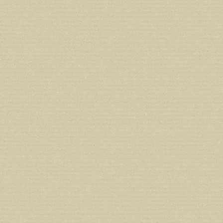
Deprecated
: Creation of dynamic prope
deprecated in
/home/users/confidit/
line
213
Deprecated
: Creation of dynamic prope
CGlobalVars::$strDefaultFormListListNa
/home/users/confidit/www/cms/phpi
Deprecated
: Creation of dynamic prop
deprecated in
/home/users/confidit/
line
90
Deprecated
: Creation of dynamic prop
in
/home/users/confidit/www/cms/ph