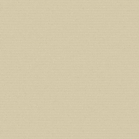
Deprecated
: Creation of dynamic prope
deprecated in
/home/users/confidit/
line
213
Deprecated
: Creation of dynamic prope
CGlobalVars::$strDefaultFormListListNa
/home/users/confidit/www/cms/phpi
Deprecated
: Creation of dynamic prop
deprecated in
/home/users/confidit/
line
507