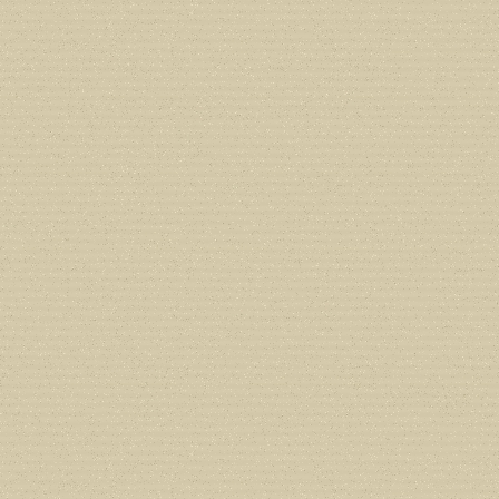
Deprecated
: Creation of dynamic prope
deprecated in
/home/users/confidit/
line
212
Deprecated
: Creation of dynamic prope
deprecated in
/home/users/confidit/
line
213
Deprecated
: Creation of dynamic prope
CGlobalVars::$strDefaultFormListListNa
/home/users/confidit/www/cms/phpi
Deprecated
: Creation of dynamic prop
in
/home/users/confidit/www/cms/ph