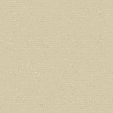
Deprecated
: Creation of dynamic prope
deprecated in
/home/users/confidit/
line
213
Deprecated
: Creation of dynamic prope
CGlobalVars::$strDefaultFormListListNa
/home/users/confidit/www/cms/phpi
Deprecated
: Creation of dynamic prop
deprecated in
/home/users/confidit/
line
90